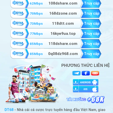
108dshare.com
Truy cập
62Mbps
168dzone.com
Truy cập
70Mbps
118dtt.com
Truy cập
73Mbps
16kye9ua.top
Truy cập
77Mbps
118dshare.com
Truy cập
85Mbps
0q08dz968.com
Truy cập
85Mbps
PHƯƠNG THỨC LIÊN HỆ
DT68
- Nhà cái cá cược trực tuyến hàng đầu Việt Nam, giao